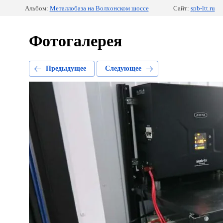
Альбом:
Металлобаза на Волхонском шоссе
Сайт:
spb-ltt.ru
Фотогалерея
Предыдущее
Следующее